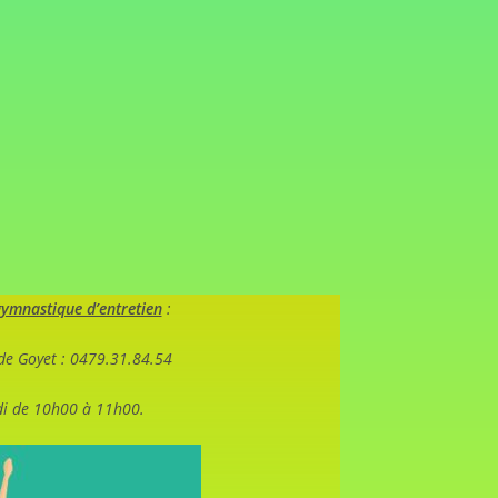
gymnastique d’entretien
:
 de Goyet : 0479.31.84.54
di de 10h00 à 11h00.